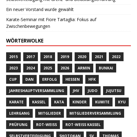
Ein neuer Vorstand wurde gewählt
Karate-Seminar mit Fiore Tartaglia: Fokus auf
Zwischenbewegungen
WÖRTERWOLKE
2015
2017
2018
2019
2020
2021
2022
2023
2024
2025
2026
ARMIN
BUNKAI
CUP
DAN
ERFOLG
HESSEN
HFK
JAHRESHAUPTVERSAMMLUNG
JHV
JUDO
JUJUTSU
KARATE
KASSEL
KATA
KINDER
KUMITE
KYU
LEHRGANG
MITGLIEDER
MITGLIEDERVERSAMMLUNG
PRÜFUNG
ROT-WEISS
ROT-WEISS KASSEL
SELBSTVERTEIDIGUNG
SHOTOKAN
SV
THOMAS