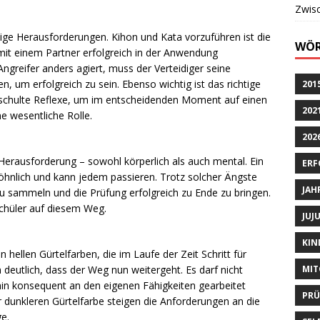
Zwis
ltige Herausforderungen. Kihon und Kata vorzuführen ist die
WÖR
mit einem Partner erfolgreich in der Anwendung
ngreifer anders agiert, muss der Verteidiger seine
n, um erfolgreich zu sein. Ebenso wichtig ist das richtige
201
eschulte Reflexe, um im entscheidenden Moment auf einen
202
ne wesentliche Rolle.
202
e Herausforderung – sowohl körperlich als auch mental. Ein
ERF
öhnlich und kann jedem passieren. Trotz solcher Ängste
JAH
u sammeln und die Prüfung erfolgreich zu Ende zu bringen.
Schüler auf diesem Weg.
JUJ
KIN
 hellen Gürtelfarben, die im Laufe der Zeit Schritt für
MIT
 deutlich, dass der Weg nun weitergeht. Es darf nicht
in konsequent an den eigenen Fähigkeiten gearbeitet
PR
r dunkleren Gürtelfarbe steigen die Anforderungen an die
ge.