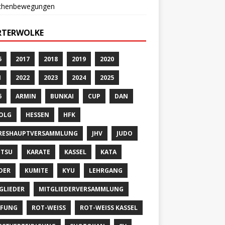
chenbewegungen
TERWOLKE
5
2017
2018
2019
2020
1
2022
2023
2024
2025
6
ARMIN
BUNKAI
CUP
DAN
OLG
HESSEN
HFK
RESHAUPTVERSAMMLUNG
JHV
JUDO
UTSU
KARATE
KASSEL
KATA
DER
KUMITE
KYU
LEHRGANG
GLIEDER
MITGLIEDERVERSAMMLUNG
ÜFUNG
ROT-WEISS
ROT-WEISS KASSEL