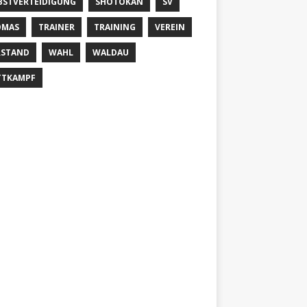
BSTVERTEIDIGUNG
SHOTOKAN
SV
OMAS
TRAINER
TRAINING
VEREIN
RSTAND
WAHL
WALDAU
TTKAMPF