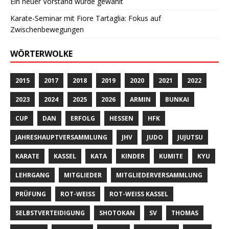
Ein neuer Vorstand wurde gewählt
Karate-Seminar mit Fiore Tartaglia: Fokus auf
Zwischenbewegungen
WÖRTERWOLKE
2015
2017
2018
2019
2020
2021
2022
2023
2024
2025
2026
ARMIN
BUNKAI
CUP
DAN
ERFOLG
HESSEN
HFK
JAHRESHAUPTVERSAMMLUNG
JHV
JUDO
JUJUTSU
KARATE
KASSEL
KATA
KINDER
KUMITE
KYU
LEHRGANG
MITGLIEDER
MITGLIEDERVERSAMMLUNG
PRÜFUNG
ROT-WEISS
ROT-WEISS KASSEL
SELBSTVERTEIDIGUNG
SHOTOKAN
SV
THOMAS