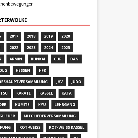
chenbewegungen
TERWOLKE
5
2017
2018
2019
2020
1
2022
2023
2024
2025
6
ARMIN
BUNKAI
CUP
DAN
OLG
HESSEN
HFK
RESHAUPTVERSAMMLUNG
JHV
JUDO
UTSU
KARATE
KASSEL
KATA
DER
KUMITE
KYU
LEHRGANG
GLIEDER
MITGLIEDERVERSAMMLUNG
ÜFUNG
ROT-WEISS
ROT-WEISS KASSEL