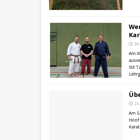
Wen
Kar
30.
Am Wo
ausve
Stil 
Lehr
Übe
23.
Am Sa
Hoof 
Karat