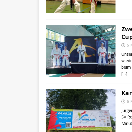
Zwe
Cup
6. 
Unser
wiede
beim 
[…]
Kar
6. 
Jürge
SV Ro
Minut