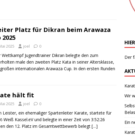
iter Platz für Dikran beim Arawaza
 2025
HIER
Mai 2025
joel
0
 Wettkampf Jugendtrainer Dikran belegte den zum
Der f
rholten male den zweiten Platz Kata in seiner Altersklasse,
großen internationalen Arawaza Cup. In den ersten Runden
AKT
Kara
ate hält fit
Wir 
Mai 2025
joel
0
Selbs
Bela
n Leister, ein ehemaliger Spartenleiter Karate, startete für
t-Weiß Kassel.eV und belegte in einer Zeit von 3:52:26
Ein n
en den 12. Platz im Gesamtwettbewerb belegt
[…]
Karat