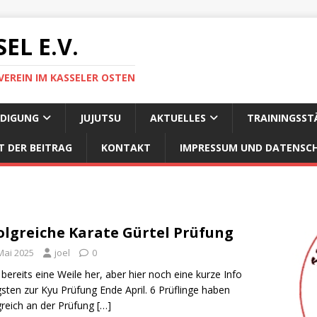
EL E.V.
VEREIN IM KASSELER OSTEN
IDIGUNG
JUJUTSU
AKTUELLES
TRAININGSST
T DER BEITRAG
KONTAKT
IMPRESSUM UND DATENSC
olgreiche Karate Gürtel Prüfung
Mai 2025
joel
0
t bereits eine Weile her, aber hier noch eine kurze Info
sten zur Kyu Prüfung Ende April. 6 Prüflinge haben
greich an der Prüfung
[…]