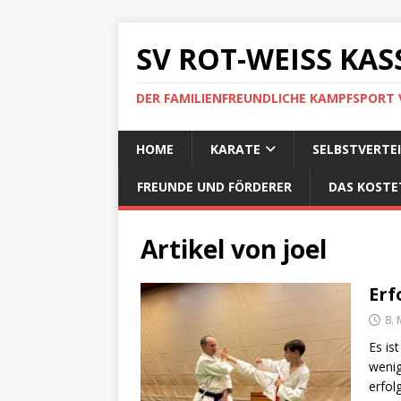
SV ROT-WEISS KASS
DER FAMILIENFREUNDLICHE KAMPFSPORT 
HOME
KARATE
SELBSTVERTE
FREUNDE UND FÖRDERER
DAS KOSTE
Artikel von
joel
Erf
8. 
Es is
wenig
erfol