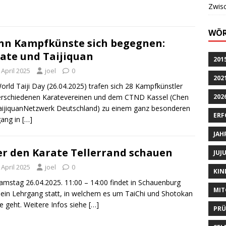
Zwis
WÖR
n Kampfkünste sich begegnen:
ate und Taijiquan
201
 April 2025
joel
0
202
rld Taiji Day (26.04.2025) trafen sich 28 Kampfkünstler
rschiedenen Karatevereinen und dem CTND Kassel (Chen
202
TaijiquanNetzwerk Deutschland) zu einem ganz besonderen
ERF
gang in
[…]
JAH
r den Karate Tellerrand schauen
JUJ
 April 2025
joel
0
KIN
mstag 26.04.2025. 11:00 – 14:00 findet in Schauenburg
MIT
ein Lehrgang statt, in welchem es um TaiChi und Shotokan
e geht. Weitere Infos siehe
[…]
PR